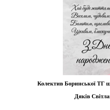
Колектив Боринської ТГ щ
Дяків Світл