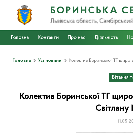
БОРИНСЬКА С
Львівська область, Самбірськи
Головна
Контакти
Про нас
Діяльність
Но
Стратегія розвитку громади на 2022-2027 роки
Головна
Усі новини
Колектив Боринської ТГ щиро в
Вітання 
Колектив Боринської ТГ щиро
Світлану
11.05.