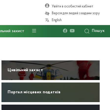
Увійти в особистий кабінет
Версія для людей з вадами зору
English
Пошук
льний захист
Цивільний захист
Портал місцевих податків