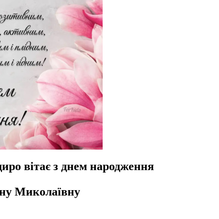
иро вітає з днем народження
ану Миколаївну