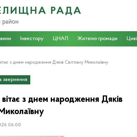
ЕЛИЩНА РАДА
й район
вини
Інвестору
ЦНАП
Жителю громади
Циві
ітає з днем народження Дяків Світлану Миколаївну
та звернення
 вітає з днем народження Дяків
 Миколаївну
2026 06:00