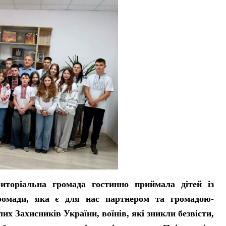
ріальна громада гостинно приймала дітей із
ромади, яка є для нас партнером та громадою-
их Захисників України, воїнів, які зникли безвісти,