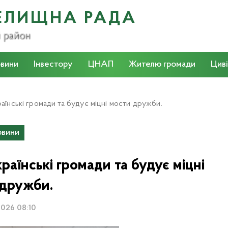
ЕЛИЩНА РАДА
й район
вини
Інвестору
ЦНАП
Жителю громади
Циві
раїнські громади та будує міцні мости дружби.
вини
раїнські громади та будує міцні
 дружби.
2026 08:10