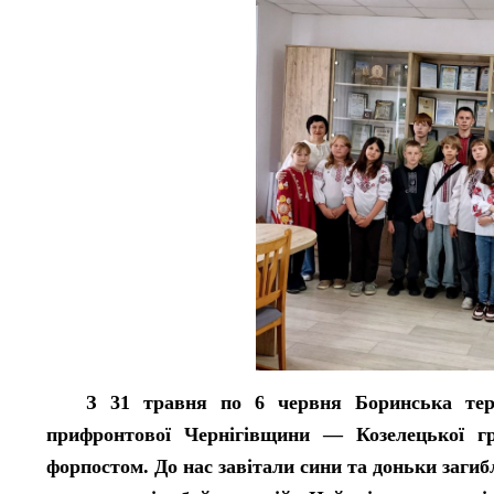
З 31 травня по 6 червня Боринська терито
прифронтової Чернігівщини — Козелецької г
форпостом. До нас завітали сини та доньки загибл