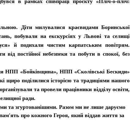
бувся в рамках співпраці проєкту «Пліч-о-пліч:
льною. Діти милувалися краєвидами Боринської
тань, побували на екскурсіях у Львові та селищі
уся» й подихали чистим карпатським повітрям.
и від постійної небезпеки та побути в спокої, без
ики НПП «Бойківщина», НПП «Сколівські Бескиди»
які щиро поділилися історією та традиціями нашого
 організували та провели працівники відділу освіти,
селищної ради.
и та згуртованішими. Разом ми не лише даруємо
пам'ять про кожного Героя, який віддав життя за