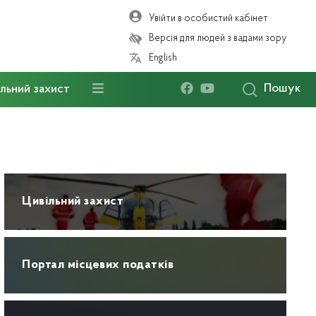
Увійти в особистий кабінет
Версія для людей з вадами зору
English
Пошук
льний захист
Цивільний захист
Портал місцевих податків