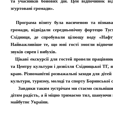
та учасників бойових дій. Цей відпочинок від
згуртовані громади».
Програма візиту була насиченою та пізнава
громади, відвідали середньовічну фортецю Тус
Східниця, де спробували цілющу воду «Нафт
Найважливіше те, що юні гості змогли відпочит
звуків сирен і вибухів.
Цікаві екскурсії для гостей провели працівн
та Центру культури і дозвілля Східницької ТГ, 
краю. Різноманітні розважальні заходи для дітей
культури, туризму, молоді та спорту Боринської 
Завдяки таким зустрічам ми стаємо сильнішим
дітям радість, а й міцно тримаємо тил, шануючи 
майбутнє України.