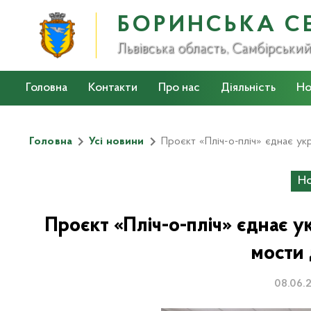
БОРИНСЬКА С
Львівська область, Самбірськи
Головна
Контакти
Про нас
Діяльність
Но
Стратегія розвитку громади на 2022-2027 роки
Головна
Усі новини
Проєкт «Пліч-о-пліч» єднає ук
Но
Проєкт «Пліч-о-пліч» єднає ук
мости
08.06.