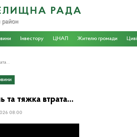
ЕЛИЩНА РАДА
й район
вини
Інвестору
ЦНАП
Жителю громади
Циві
рата…
вини
ль та тяжка втрата…
2026 08:00