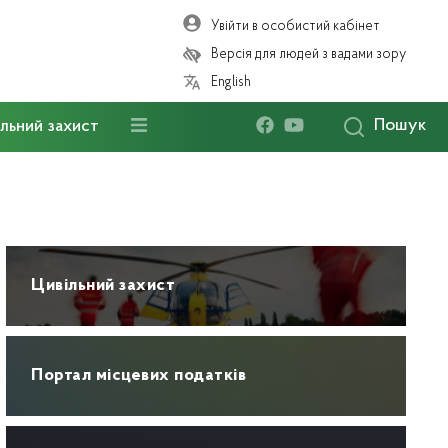
Увійти в особистий кабінет
Версія для людей з вадами зору
English
Пошук
льний захист
Цивільний захист
Портал місцевих податків