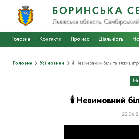
БОРИНСЬКА С
Львівська область, Самбірськи
Головна
Контакти
Про нас
Діяльність
Но
Стратегія розвитку громади на 2022-2027 роки
Головна
Усі новини
🕯 Невимовний біль та тяжка вт
Но
🕯 Невимовний бі
22.06.