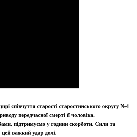
ирі співчуття старості старостинського округу №4
воду передчасної смерті її чоловіка.
Вами, підтримуємо у години скорботи. Сили та
 цей важкий удар долі.