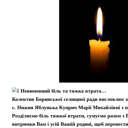
Невимовний біль та тяжка втрата…
Колектив Боринської селищної ради висловлює щ
с. Нижня Яблунька Куприч Марії Михайлівні з при
Розділяємо біль тяжкої втрати, сумуємо разом з 
витримки Вам і усій Вашій родині, щоб перенести